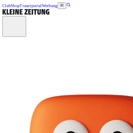
Club
Shop
Trauerportal
Werbung