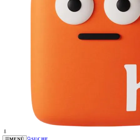
MENÜ
SUCHE