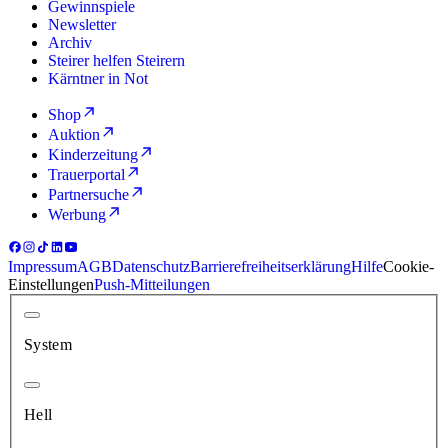
Gewinnspiele
Newsletter
Archiv
Steirer helfen Steirern
Kärntner in Not
Shop
Auktion
Kinderzeitung
Trauerportal
Partnersuche
Werbung
Impressum
AGB
Datenschutz
Barrierefreiheitserklärung
Hilfe
Cookie-
Einstellungen
Push-Mitteilungen
System
Hell