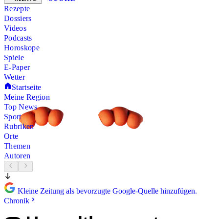
Rezepte
Dossiers
Videos
Podcasts
Horoskope
Spiele
E-Paper
Wetter
Startseite
Meine Region
Top News
Sport
Rubriken
Orte
Themen
Autoren
Kleine Zeitung als bevorzugte Google-Quelle hinzufügen.
Chronik