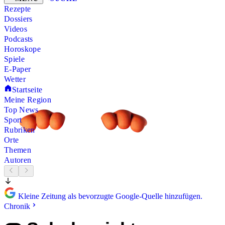
Rezepte
Dossiers
Videos
Podcasts
Horoskope
Spiele
E-Paper
Wetter
Startseite
Meine Region
Top News
Sport
Rubriken
Orte
Themen
Autoren
Kleine Zeitung als bevorzugte Google-Quelle hinzufügen.
Chronik