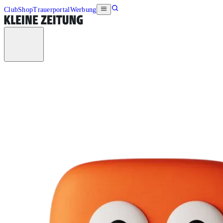
Club
Shop
Trauerportal
Werbung