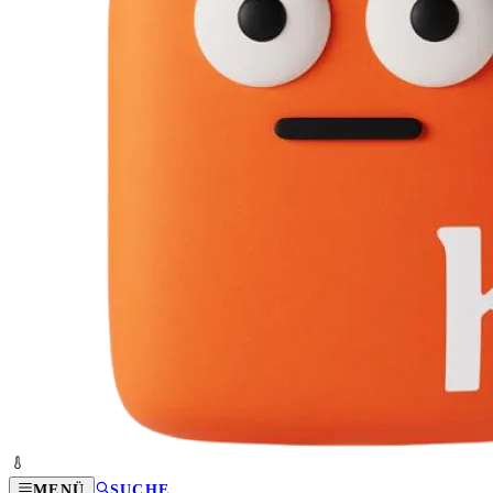
MENÜ
SUCHE