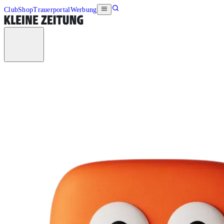
Club
Shop
Trauerportal
Werbung