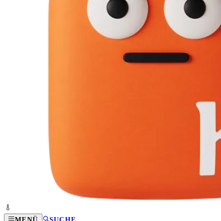
MENÜ
SUCHE