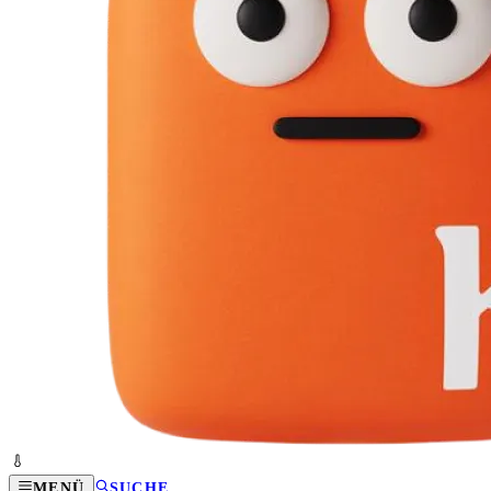
MENÜ
SUCHE