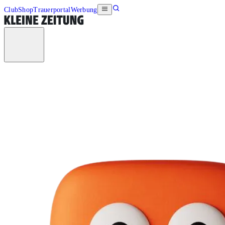
Club
Shop
Trauerportal
Werbung