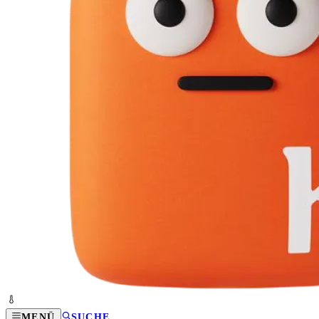
MENÜ
SUCHE