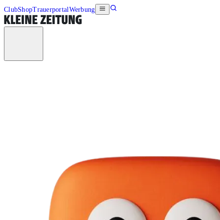
Club
Shop
Trauerportal
Werbung