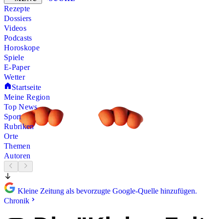
Rezepte
Dossiers
Videos
Podcasts
Horoskope
Spiele
E-Paper
Wetter
Startseite
Meine Region
Top News
Sport
Rubriken
Orte
Themen
Autoren
Kleine Zeitung als bevorzugte Google-Quelle hinzufügen.
Chronik