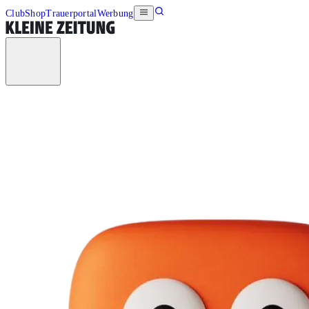
Club
Shop
Trauerportal
Werbung