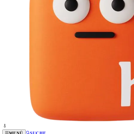
MENÜ
SUCHE