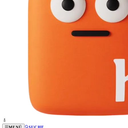
MENÜ
SUCHE