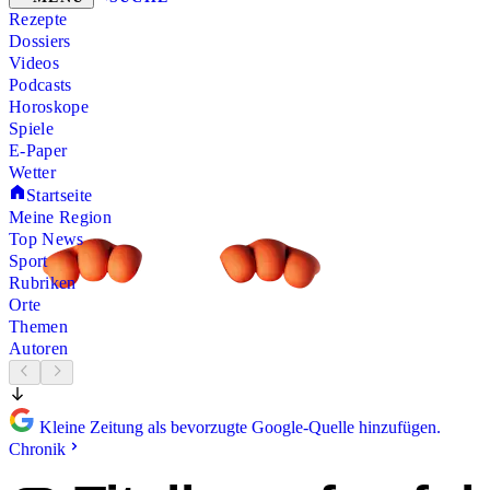
Rezepte
Dossiers
Videos
Podcasts
Horoskope
Spiele
E-Paper
Wetter
Startseite
Meine Region
Top News
Sport
Rubriken
Orte
Themen
Autoren
Kleine Zeitung als bevorzugte Google-Quelle hinzufügen.
Chronik