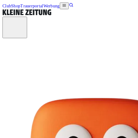
Club
Shop
Trauerportal
Werbung