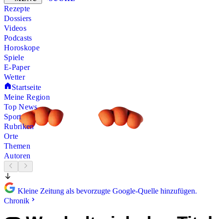
Rezepte
Dossiers
Videos
Podcasts
Horoskope
Spiele
E-Paper
Wetter
Startseite
Meine Region
Top News
Sport
Rubriken
Orte
Themen
Autoren
Kleine Zeitung als bevorzugte Google-Quelle hinzufügen.
Chronik