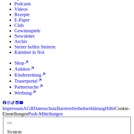
Podcasts
Videos
Rezepte
E-Paper
Club
Gewinnspiele
Newsletter
Archiv
Steirer helfen Steirern
Kärntner in Not
Shop
Auktion
Kinderzeitung
Trauerportal
Partnersuche
Werbung
Impressum
AGB
Datenschutz
Barrierefreiheitserklärung
Hilfe
Cookie-
Einstellungen
Push-Mitteilungen
System