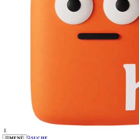
MENÜ
SUCHE