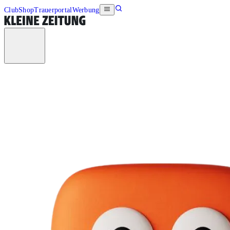
Club
Shop
Trauerportal
Werbung