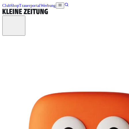
Club
Shop
Trauerportal
Werbung