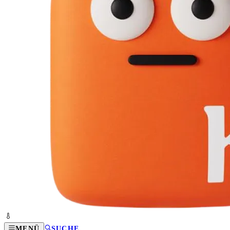
MENÜ
SUCHE