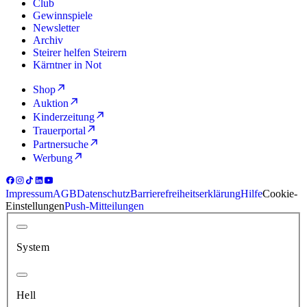
Club
Gewinnspiele
Newsletter
Archiv
Steirer helfen Steirern
Kärntner in Not
Shop
Auktion
Kinderzeitung
Trauerportal
Partnersuche
Werbung
Impressum
AGB
Datenschutz
Barrierefreiheitserklärung
Hilfe
Cookie-
Einstellungen
Push-Mitteilungen
System
Hell