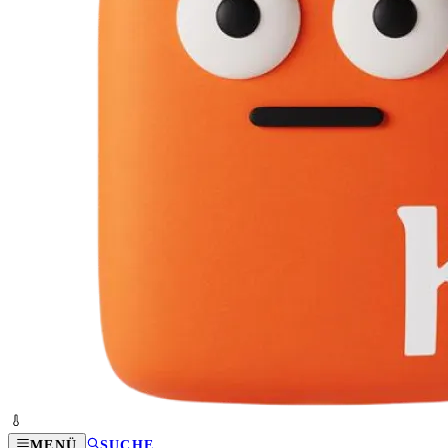
MENÜ
SUCHE