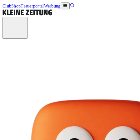
Club
Shop
Trauerportal
Werbung