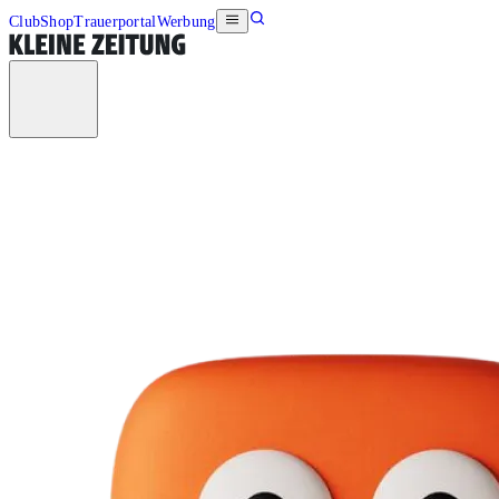
Club
Shop
Trauerportal
Werbung