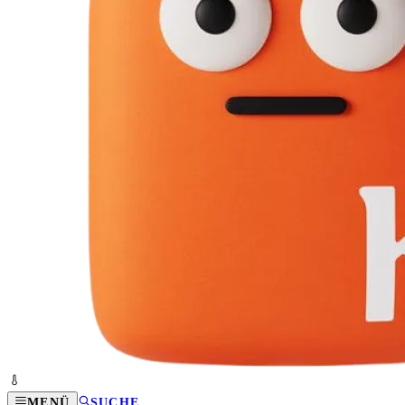
MENÜ
SUCHE