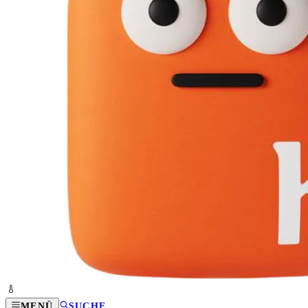
MENÜ
SUCHE