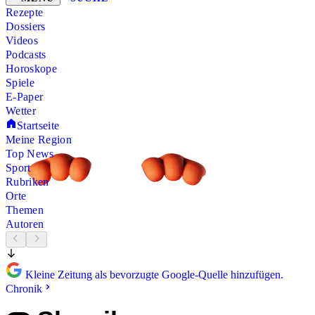
Rezepte
Dossiers
Videos
Podcasts
Horoskope
Spiele
E-Paper
Wetter
Startseite
Meine Region
Top News
Sport
Rubriken
Orte
Themen
Autoren
Kleine Zeitung als bevorzugte Google-Quelle hinzufügen.
Chronik