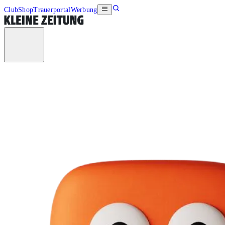
Club
Shop
Trauerportal
Werbung