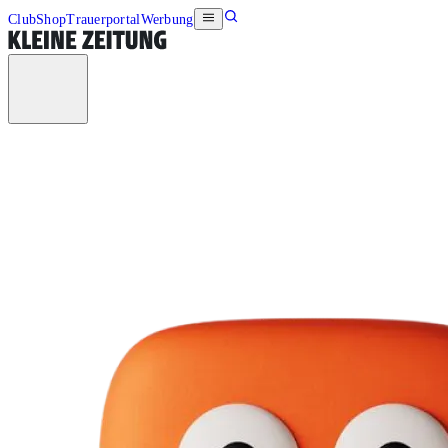
Club
Shop
Trauerportal
Werbung