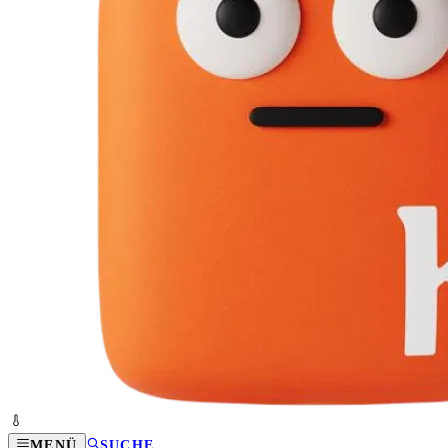
MENÜ
SUCHE