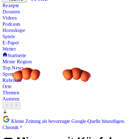
Rezepte
Dossiers
Videos
Podcasts
Horoskope
Spiele
E-Paper
Wetter
Startseite
Meine Region
Top News
Sport
Rubriken
Orte
Themen
Autoren
Kleine Zeitung als bevorzugte Google-Quelle hinzufügen.
Chronik