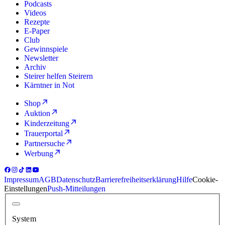
Podcasts
Videos
Rezepte
E-Paper
Club
Gewinnspiele
Newsletter
Archiv
Steirer helfen Steirern
Kärntner in Not
Shop
Auktion
Kinderzeitung
Trauerportal
Partnersuche
Werbung
Impressum
AGB
Datenschutz
Barrierefreiheitserklärung
Hilfe
Cookie-
Einstellungen
Push-Mitteilungen
System