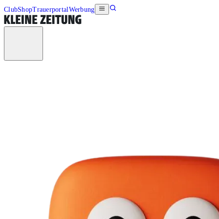
Club
Shop
Trauerportal
Werbung