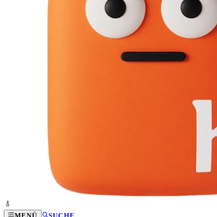
MENÜ
SUCHE