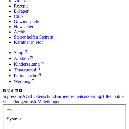
Videos
Rezepte
E-Paper
Club
Gewinnspiele
Newsletter
Archiv
Steirer helfen Steirern
Kärntner in Not
Shop
Auktion
Kinderzeitung
Trauerportal
Partnersuche
Werbung
Impressum
AGB
Datenschutz
Barrierefreiheitserklärung
Hilfe
Cookie-
Einstellungen
Push-Mitteilungen
System