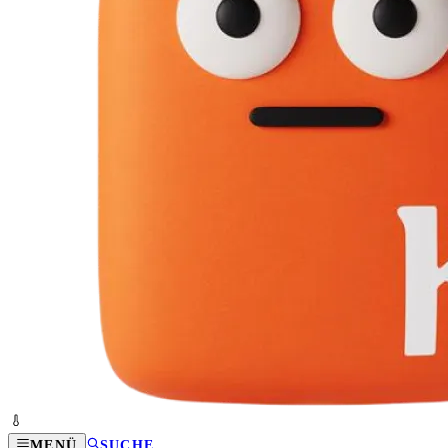
MENÜ
SUCHE