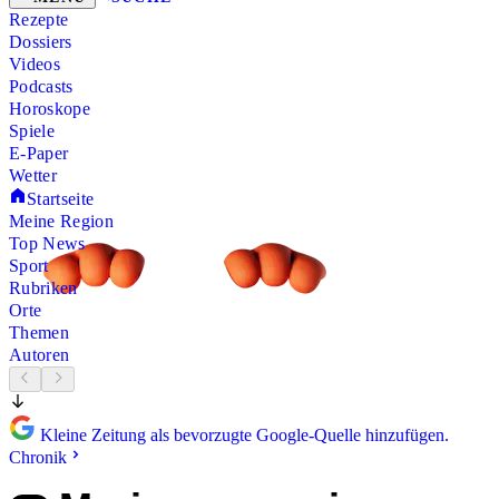
Rezepte
Dossiers
Videos
Podcasts
Horoskope
Spiele
E-Paper
Wetter
Startseite
Meine Region
Top News
Sport
Rubriken
Orte
Themen
Autoren
Kleine Zeitung als bevorzugte Google-Quelle hinzufügen.
Chronik