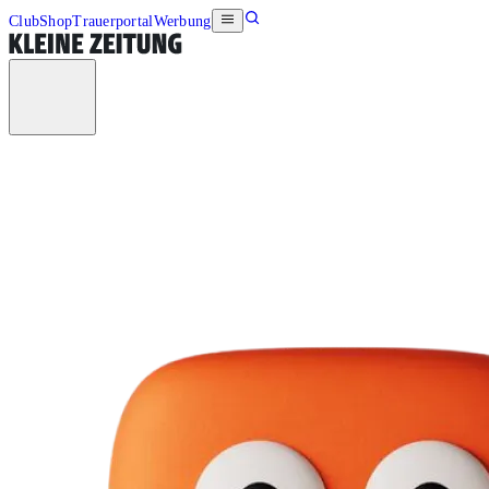
Club
Shop
Trauerportal
Werbung