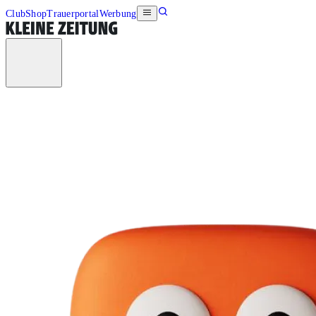
Club
Shop
Trauerportal
Werbung