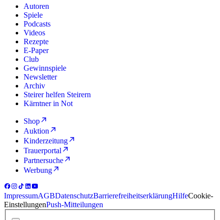
Autoren
Spiele
Podcasts
Videos
Rezepte
E-Paper
Club
Gewinnspiele
Newsletter
Archiv
Steirer helfen Steirern
Kärntner in Not
Shop
Auktion
Kinderzeitung
Trauerportal
Partnersuche
Werbung
Impressum
AGB
Datenschutz
Barrierefreiheitserklärung
Hilfe
Cookie-
Einstellungen
Push-Mitteilungen