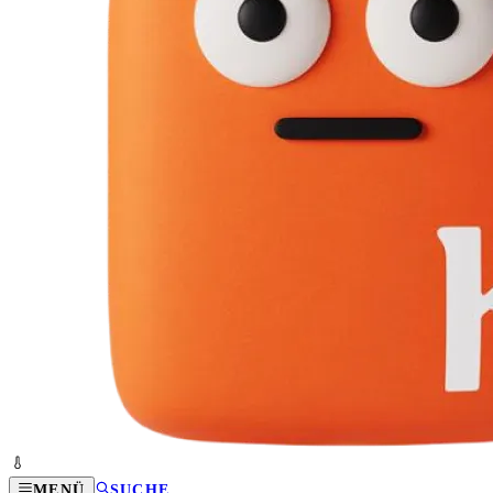
MENÜ
SUCHE