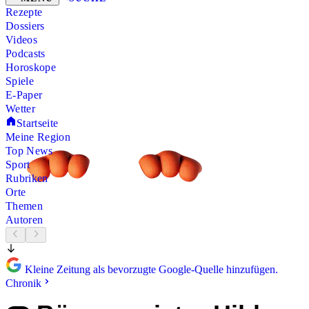
Rezepte
Dossiers
Videos
Podcasts
Horoskope
Spiele
E-Paper
Wetter
Startseite
Meine Region
Top News
Sport
Rubriken
Orte
Themen
Autoren
Kleine Zeitung als bevorzugte Google-Quelle hinzufügen.
Chronik