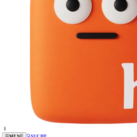
MENÜ
SUCHE