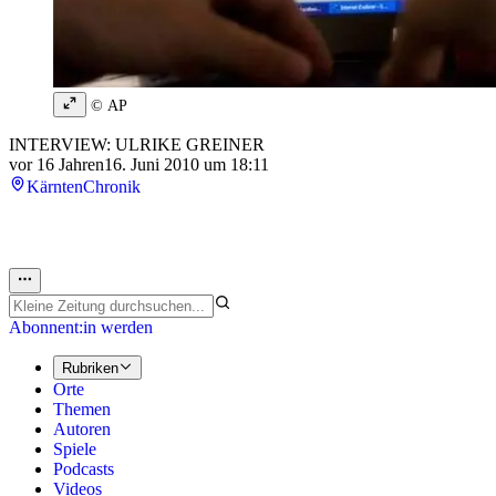
© AP
INTERVIEW: ULRIKE GREINER
vor 16 Jahren
16. Juni 2010 um 18:11
Kärnten
Chronik
Abonnent:in werden
Rubriken
Orte
Themen
Autoren
Spiele
Podcasts
Videos