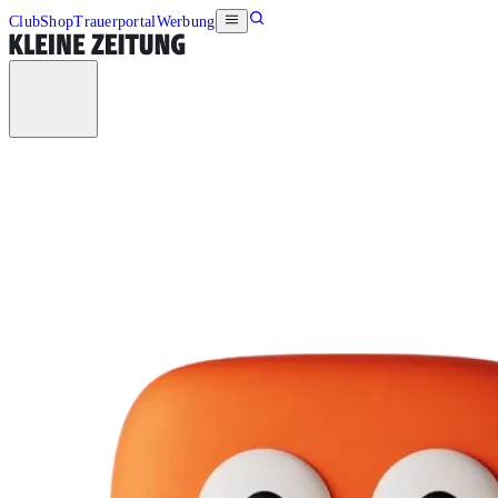
Club
Shop
Trauerportal
Werbung