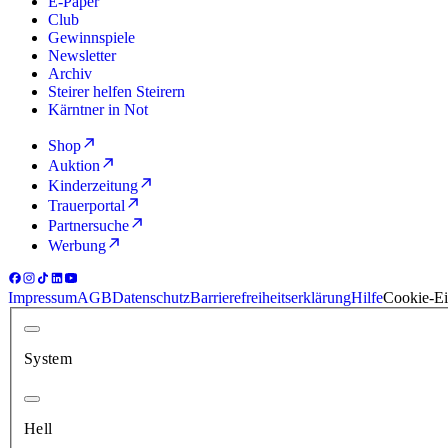
E-Paper
Club
Gewinnspiele
Newsletter
Archiv
Steirer helfen Steirern
Kärntner in Not
Shop
Auktion
Kinderzeitung
Trauerportal
Partnersuche
Werbung
Impressum
AGB
Datenschutz
Barrierefreiheitserklärung
Hilfe
Cookie-Ei
System
Hell