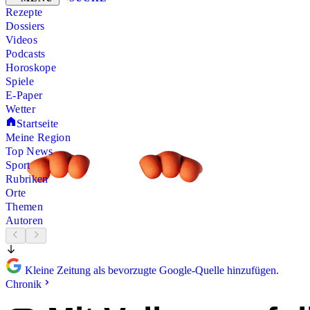
Rezepte
Dossiers
Videos
Podcasts
Horoskope
Spiele
E-Paper
Wetter
Startseite
Meine Region
Top News
Sport
Rubriken
Orte
Themen
Autoren
Kleine Zeitung als bevorzugte Google-Quelle hinzufügen.
Chronik