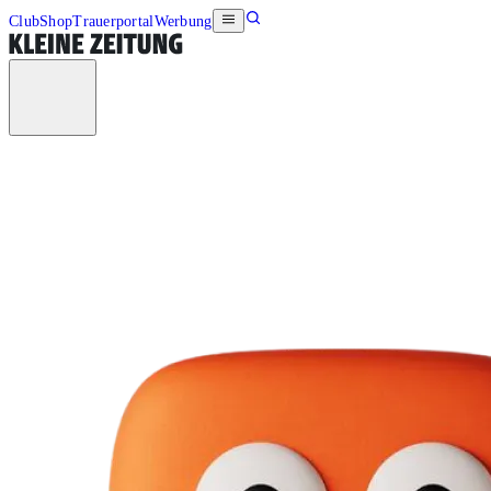
Club
Shop
Trauerportal
Werbung