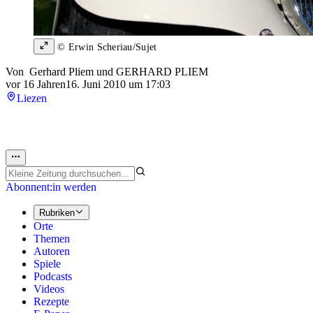
© Erwin Scheriau/Sujet
Von
Gerhard Pliem
und
GERHARD PLIEM
vor 16 Jahren
16. Juni 2010 um 17:03
Liezen
Abonnent:in werden
Rubriken
Orte
Themen
Autoren
Spiele
Podcasts
Videos
Rezepte