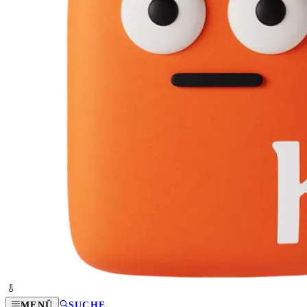
MENÜ
SUCHE