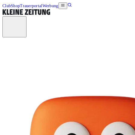
Club
Shop
Trauerportal
Werbung