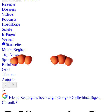
Rezepte
Dossiers
Videos
Podcasts
Horoskope
Spiele
E-Paper
Wetter
Startseite
Meine Region
Top News
Sport
Rubriken
Orte
Themen
Autoren
Kleine Zeitung als bevorzugte Google-Quelle hinzufügen.
Chronik