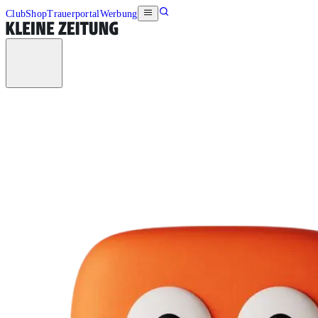
Club
Shop
Trauerportal
Werbung