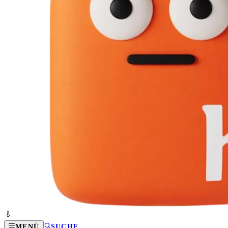
MENÜ
SUCHE