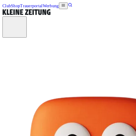
Club
Shop
Trauerportal
Werbung