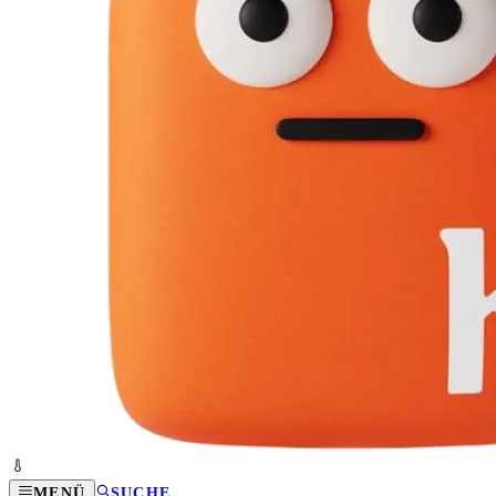
MENÜ
SUCHE