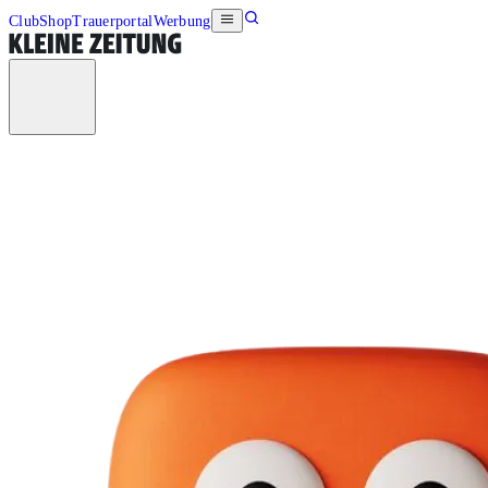
Club
Shop
Trauerportal
Werbung