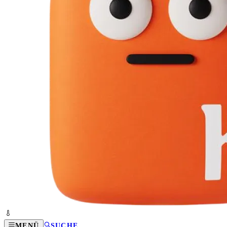
MENÜ
SUCHE