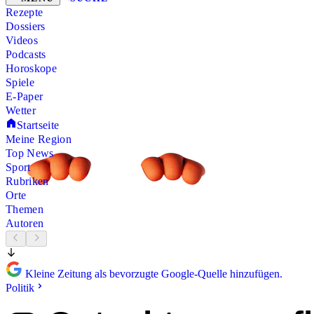
Rezepte
Dossiers
Videos
Podcasts
Horoskope
Spiele
E-Paper
Wetter
Startseite
Meine Region
Top News
Sport
Rubriken
Orte
Themen
Autoren
Kleine Zeitung als bevorzugte Google-Quelle hinzufügen.
Politik