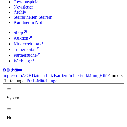
Gewinnspiele
Newsletter
Archiv
Steirer helfen Steirern
Kärntner in Not
Shop
Auktion
Kinderzeitung
Trauerportal
Partnersuche
Werbung
Impressum
AGB
Datenschutz
Barrierefreiheitserklärung
Hilfe
Cookie-
Einstellungen
Push-Mitteilungen
System
Hell