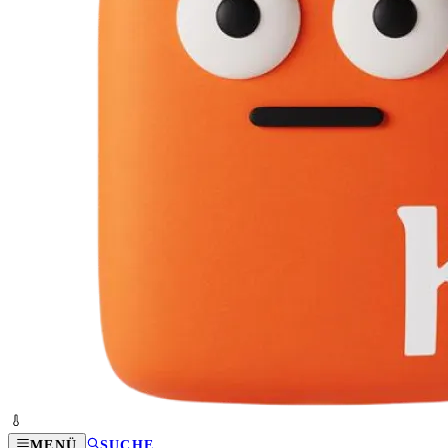
MENÜ
SUCHE