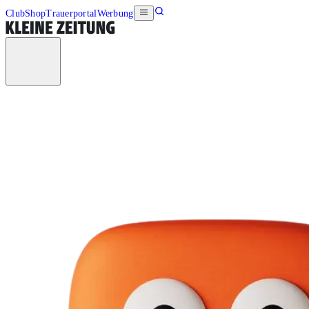
Club
Shop
Trauerportal
Werbung