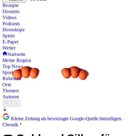
Rezepte
Dossiers
Videos
Podcasts
Horoskope
Spiele
E-Paper
Wetter
Startseite
Meine Region
Top News
Sport
Rubriken
Orte
Themen
Autoren
Kleine Zeitung als bevorzugte Google-Quelle hinzufügen.
Chronik