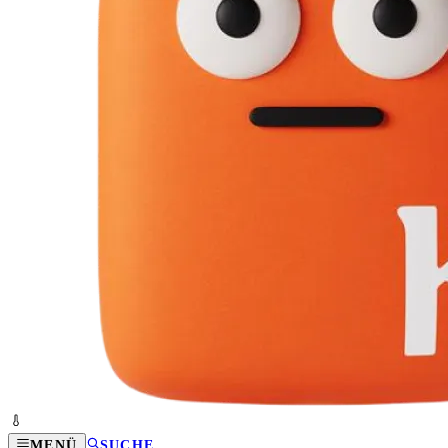
MENÜ
SUCHE