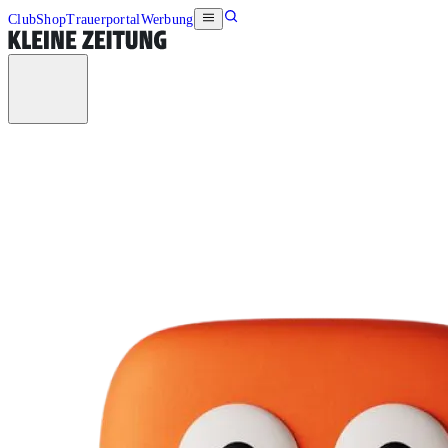
Club
Shop
Trauerportal
Werbung