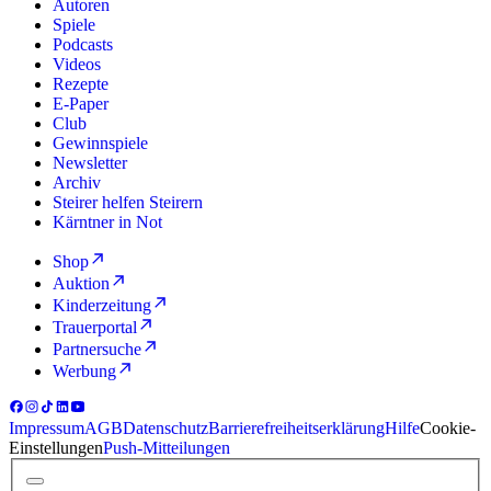
Autoren
Spiele
Podcasts
Videos
Rezepte
E-Paper
Club
Gewinnspiele
Newsletter
Archiv
Steirer helfen Steirern
Kärntner in Not
Shop
Auktion
Kinderzeitung
Trauerportal
Partnersuche
Werbung
Impressum
AGB
Datenschutz
Barrierefreiheitserklärung
Hilfe
Cookie-
Einstellungen
Push-Mitteilungen