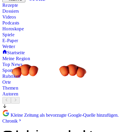
Rezepte
Dossiers
Videos
Podcasts
Horoskope
Spiele
E-Paper
Wetter
Startseite
Meine Region
Top News
Sport
Rubriken
Orte
Themen
Autoren
Kleine Zeitung als bevorzugte Google-Quelle hinzufügen.
Chronik