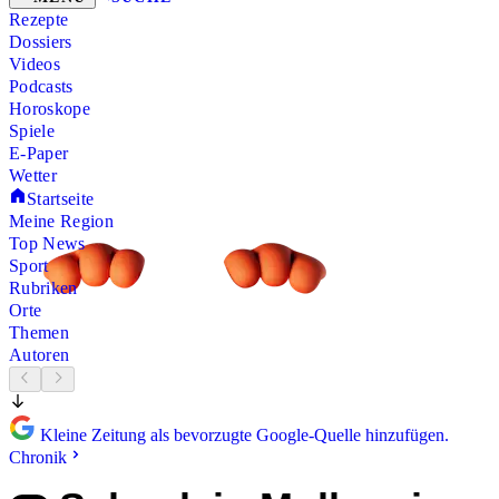
Rezepte
Dossiers
Videos
Podcasts
Horoskope
Spiele
E-Paper
Wetter
Startseite
Meine Region
Top News
Sport
Rubriken
Orte
Themen
Autoren
Kleine Zeitung als bevorzugte Google-Quelle hinzufügen.
Chronik