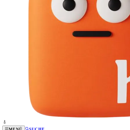
MENÜ
SUCHE