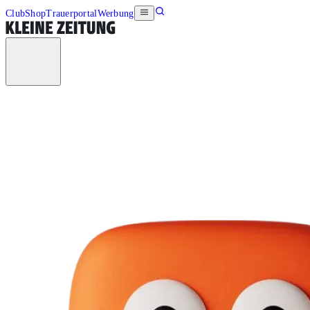
Club
Shop
Trauerportal
Werbung