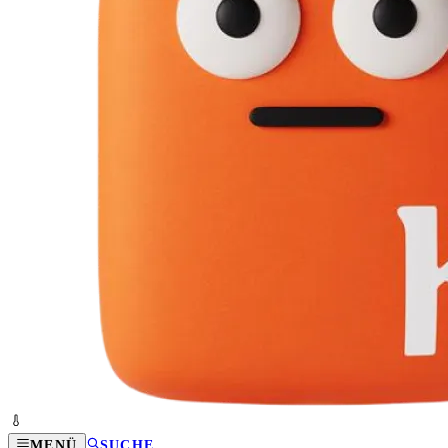
MENÜ
SUCHE