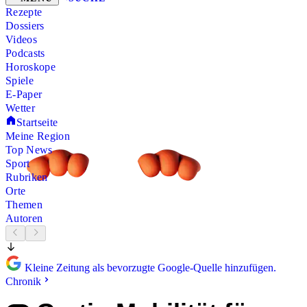
Rezepte
Dossiers
Videos
Podcasts
Horoskope
Spiele
E-Paper
Wetter
Startseite
Meine Region
Top News
Sport
Rubriken
Orte
Themen
Autoren
Kleine Zeitung als bevorzugte Google-Quelle hinzufügen.
Chronik