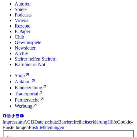
Autoren
Spiele
Podcasts
Videos
Rezepte
E-Paper
Club
Gewinnspiele
Newsletter
Archiv
Steirer helfen Steirern
Kärntner in Not
Shop
Auktion
Kinderzeitung
Trauerportal
Partnersuche
Werbung
Impressum
AGB
Datenschutz
Barrierefreiheitserklärung
Hilfe
Cookie-
Einstellungen
Push-Mitteilungen