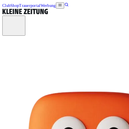
Club
Shop
Trauerportal
Werbung