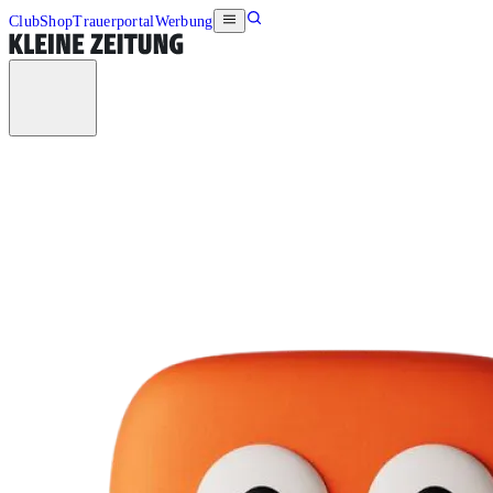
Club
Shop
Trauerportal
Werbung