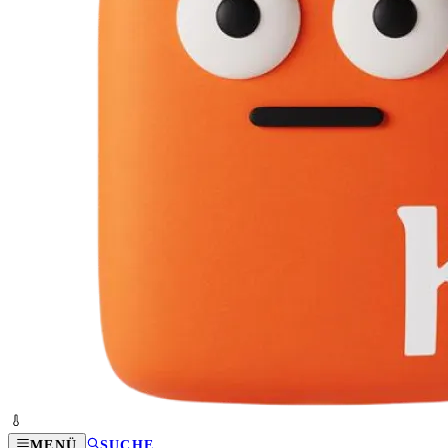
MENÜ
SUCHE