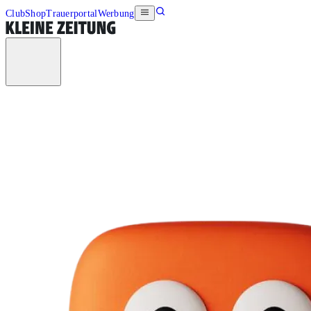
Club
Shop
Trauerportal
Werbung