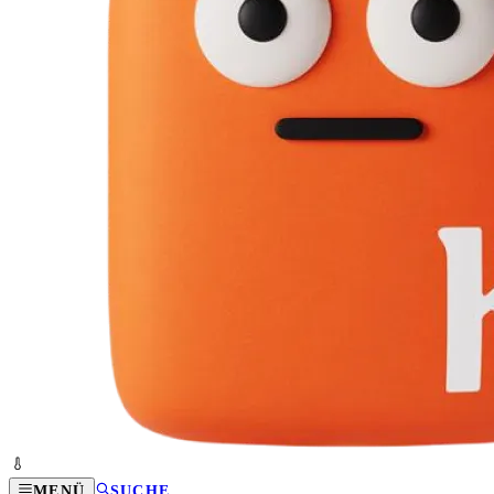
MENÜ
SUCHE