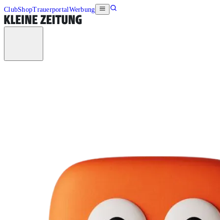
Club
Shop
Trauerportal
Werbung