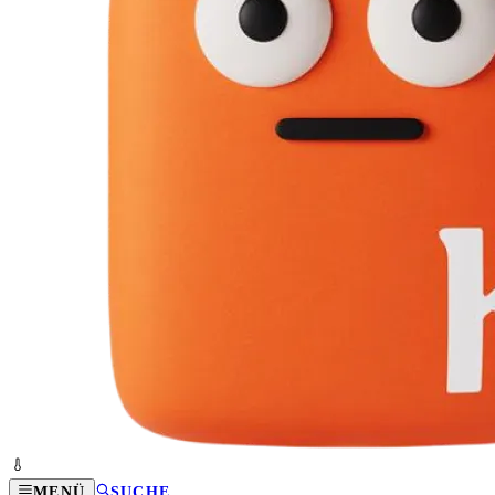
MENÜ
SUCHE