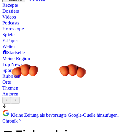
Rezepte
Dossiers
Videos
Podcasts
Horoskope
Spiele
E-Paper
Wetter
Startseite
Meine Region
Top News
Sport
Rubriken
Orte
Themen
Autoren
Kleine Zeitung als bevorzugte Google-Quelle hinzufügen.
Chronik