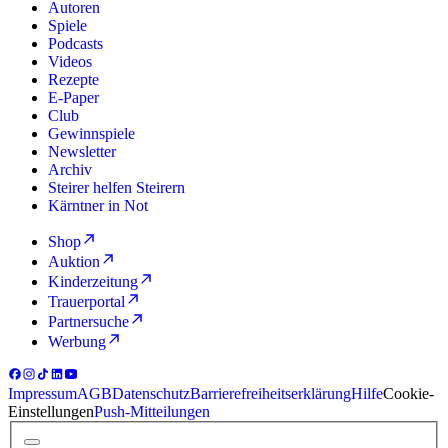
Autoren
Spiele
Podcasts
Videos
Rezepte
E-Paper
Club
Gewinnspiele
Newsletter
Archiv
Steirer helfen Steirern
Kärntner in Not
Shop
Auktion
Kinderzeitung
Trauerportal
Partnersuche
Werbung
Impressum
AGB
Datenschutz
Barrierefreiheitserklärung
Hilfe
Cookie-
Einstellungen
Push-Mitteilungen