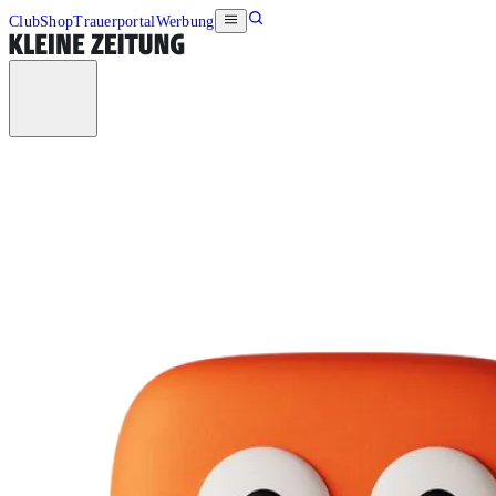
Club
Shop
Trauerportal
Werbung