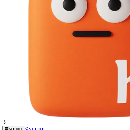
MENÜ
SUCHE