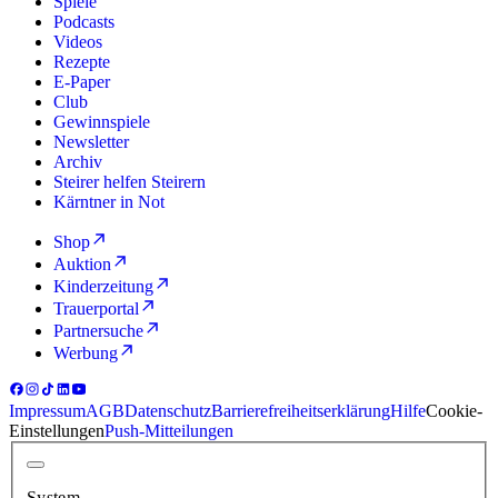
Spiele
Podcasts
Videos
Rezepte
E-Paper
Club
Gewinnspiele
Newsletter
Archiv
Steirer helfen Steirern
Kärntner in Not
Shop
Auktion
Kinderzeitung
Trauerportal
Partnersuche
Werbung
Impressum
AGB
Datenschutz
Barrierefreiheitserklärung
Hilfe
Cookie-
Einstellungen
Push-Mitteilungen
System