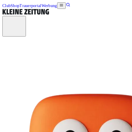
Club
Shop
Trauerportal
Werbung