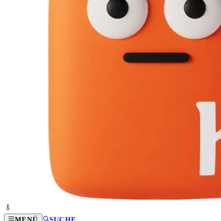
MENÜ
SUCHE