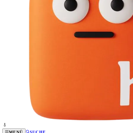
MENÜ
SUCHE