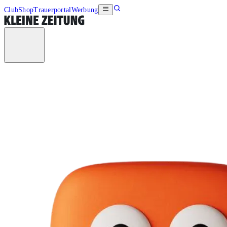
Club
Shop
Trauerportal
Werbung