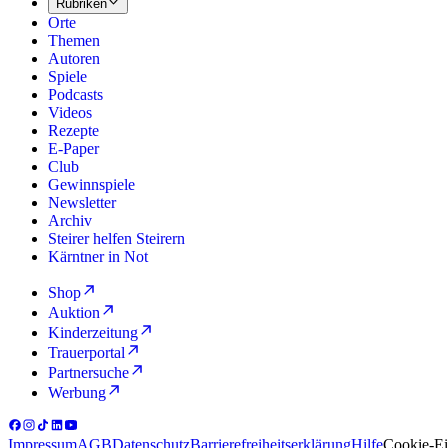
Rubriken
Orte
Themen
Autoren
Spiele
Podcasts
Videos
Rezepte
E-Paper
Club
Gewinnspiele
Newsletter
Archiv
Steirer helfen Steirern
Kärntner in Not
Shop
Auktion
Kinderzeitung
Trauerportal
Partnersuche
Werbung
Impressum
AGB
Datenschutz
Barrierefreiheitserklärung
Hilfe
Cookie-Ei