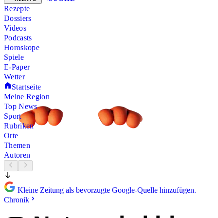
Rezepte
Dossiers
Videos
Podcasts
Horoskope
Spiele
E-Paper
Wetter
Startseite
Meine Region
Top News
Sport
Rubriken
Orte
Themen
Autoren
Kleine Zeitung als bevorzugte Google-Quelle hinzufügen.
Chronik