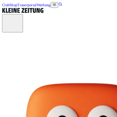
Club
Shop
Trauerportal
Werbung