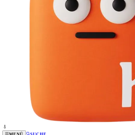
MENÜ
SUCHE