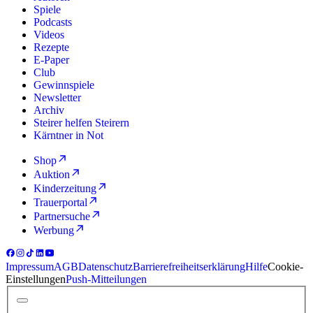
Spiele
Podcasts
Videos
Rezepte
E-Paper
Club
Gewinnspiele
Newsletter
Archiv
Steirer helfen Steirern
Kärntner in Not
Shop
Auktion
Kinderzeitung
Trauerportal
Partnersuche
Werbung
Impressum
AGB
Datenschutz
Barrierefreiheitserklärung
Hilfe
Cookie-
Einstellungen
Push-Mitteilungen