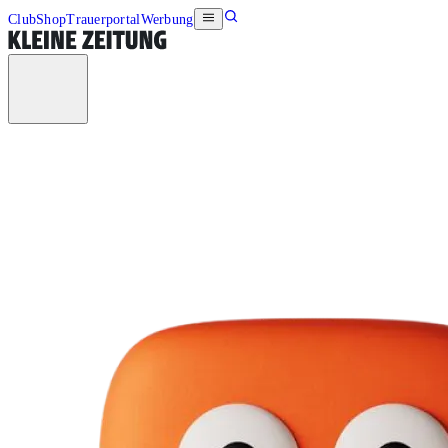
Club
Shop
Trauerportal
Werbung