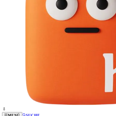
MENÜ
SUCHE