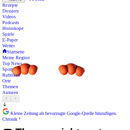
Rezepte
Dossiers
Videos
Podcasts
Horoskope
Spiele
E-Paper
Wetter
Startseite
Meine Region
Top News
Sport
Rubriken
Orte
Themen
Autoren
Kleine Zeitung als bevorzugte Google-Quelle hinzufügen.
Chronik