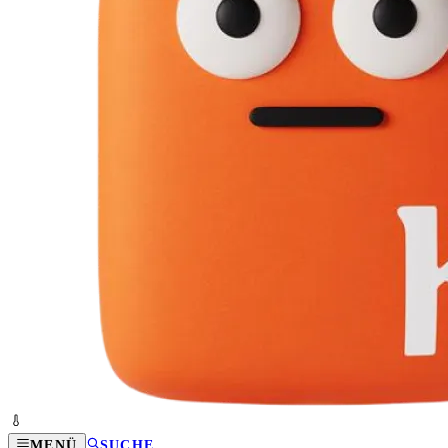
MENÜ
SUCHE