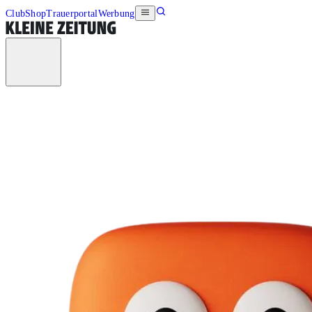
Club
Shop
Trauerportal
Werbung