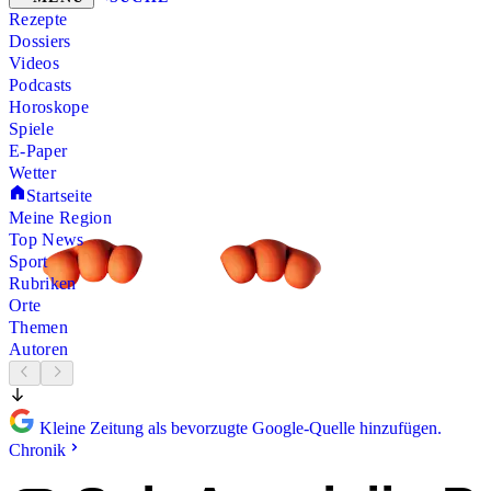
Rezepte
Dossiers
Videos
Podcasts
Horoskope
Spiele
E-Paper
Wetter
Startseite
Meine Region
Top News
Sport
Rubriken
Orte
Themen
Autoren
Kleine Zeitung als bevorzugte Google-Quelle hinzufügen.
Chronik