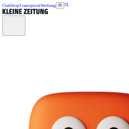
Club
Shop
Trauerportal
Werbung