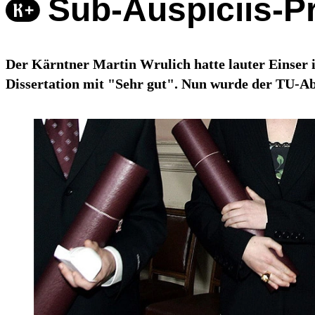
Sub-Auspiciis-P
Der Kärntner Martin Wrulich hatte lauter Einser
Dissertation mit "Sehr gut". Nun wurde der TU-Ab