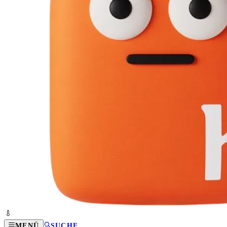
MENÜ
SUCHE