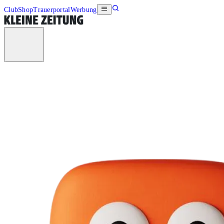
Club
Shop
Trauerportal
Werbung