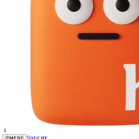
MENÜ
SUCHE