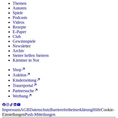
Themen
Autoren
Spiele
Podcasts
Videos
Rezepte
E-Paper
Club
Gewinnspiele
Newsletter
Archiv
Steirer helfen Steirern
Kärntner in Not
Shop
Auktion
Kinderzeitung
Trauerportal
Partnersuche
Werbung
Impressum
AGB
Datenschutz
Barrierefreiheitserklärung
Hilfe
Cookie-
Einstellungen
Push-Mitteilungen