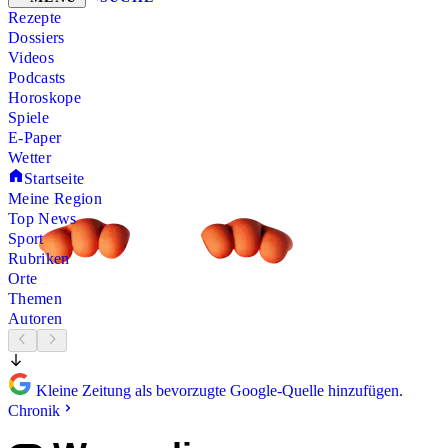
Rezepte
Dossiers
Videos
Podcasts
Horoskope
Spiele
E-Paper
Wetter
Startseite
Meine Region
Top News
Sport
Rubriken
Orte
Themen
Autoren
Kleine Zeitung als bevorzugte Google-Quelle hinzufügen.
Chronik