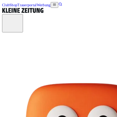
Club
Shop
Trauerportal
Werbung