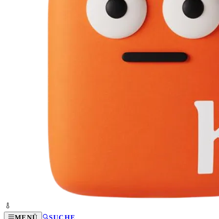
MENÜ
SUCHE