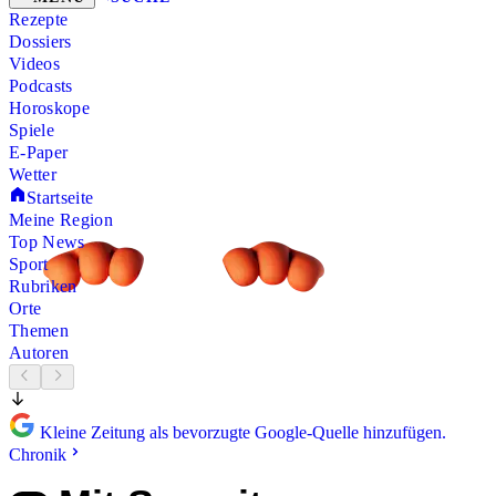
Rezepte
Dossiers
Videos
Podcasts
Horoskope
Spiele
E-Paper
Wetter
Startseite
Meine Region
Top News
Sport
Rubriken
Orte
Themen
Autoren
Kleine Zeitung als bevorzugte Google-Quelle hinzufügen.
Chronik