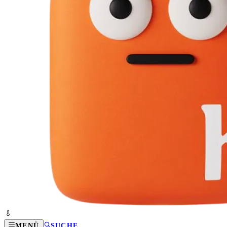
MENÜ
SUCHE