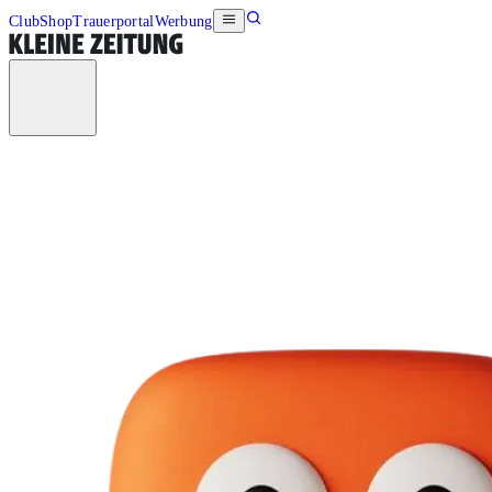
Club
Shop
Trauerportal
Werbung