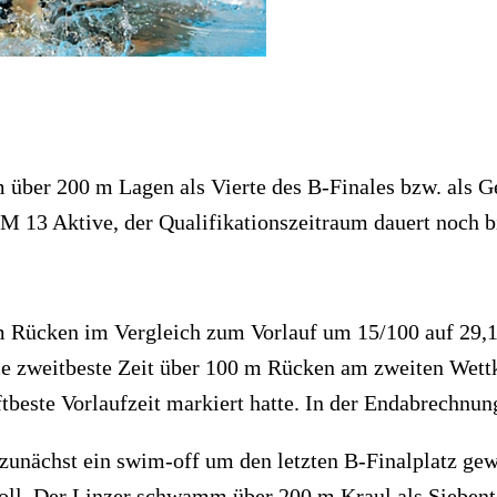
m über 200 m Lagen als Vierte des B-Finales bzw. als 
13 Aktive, der Qualifikationszeitraum dauert noch bis
 m Rücken im Vergleich zum Vorlauf um 15/100 auf 29,
e zweitbeste Zeit über 100 m Rücken am zweiten Wettk
lftbeste Vorlaufzeit markiert hatte. In der Endabrechn
 zunächst ein swim-off um den letzten B-Finalplatz g
l. Der Linzer schwamm über 200 m Kraul als Siebente