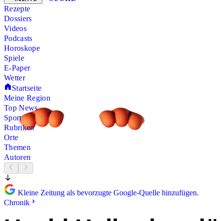
Rezepte
Dossiers
Videos
Podcasts
Horoskope
Spiele
E-Paper
Wetter
Startseite
Meine Region
Top News
Sport
Rubriken
Orte
Themen
Autoren
Kleine Zeitung als bevorzugte Google-Quelle hinzufügen.
Chronik