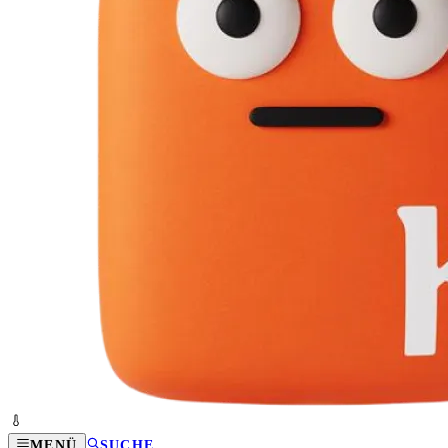
MENÜ
SUCHE