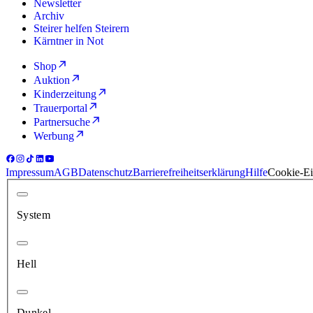
Newsletter
Archiv
Steirer helfen Steirern
Kärntner in Not
Shop
Auktion
Kinderzeitung
Trauerportal
Partnersuche
Werbung
Impressum
AGB
Datenschutz
Barrierefreiheitserklärung
Hilfe
Cookie-Ei
System
Hell
Dunkel