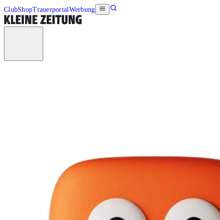
Club
Shop
Trauerportal
Werbung