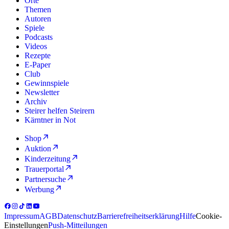
Orte
Themen
Autoren
Spiele
Podcasts
Videos
Rezepte
E-Paper
Club
Gewinnspiele
Newsletter
Archiv
Steirer helfen Steirern
Kärntner in Not
Shop
Auktion
Kinderzeitung
Trauerportal
Partnersuche
Werbung
Impressum
AGB
Datenschutz
Barrierefreiheitserklärung
Hilfe
Cookie-
Einstellungen
Push-Mitteilungen