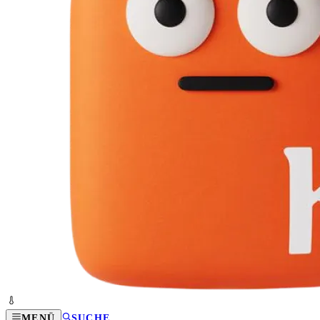
MENÜ
SUCHE