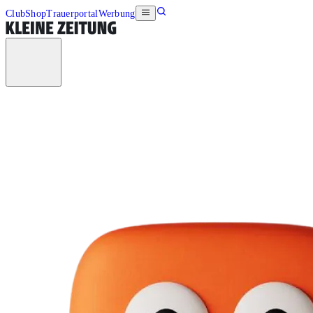
Club
Shop
Trauerportal
Werbung