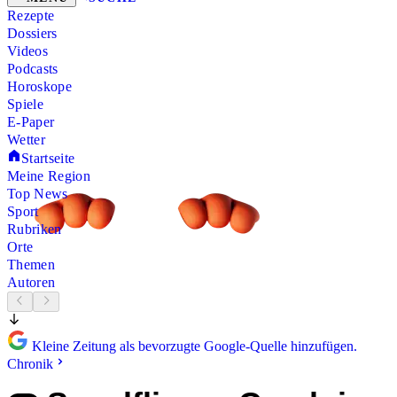
Rezepte
Dossiers
Videos
Podcasts
Horoskope
Spiele
E-Paper
Wetter
Startseite
Meine Region
Top News
Sport
Rubriken
Orte
Themen
Autoren
Kleine Zeitung als bevorzugte Google-Quelle hinzufügen.
Chronik