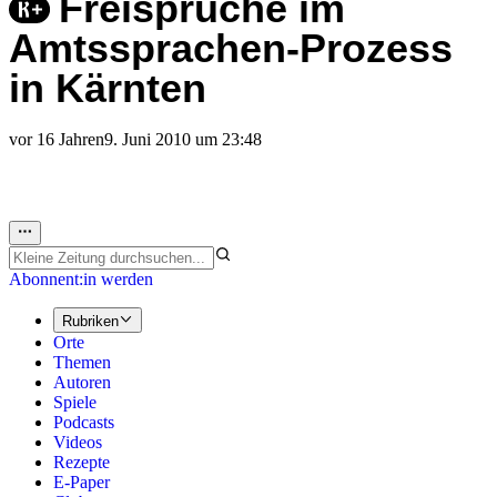
Freisprüche im
Amtssprachen-Prozess
in Kärnten
vor 16 Jahren
9. Juni 2010 um 23:48
Abonnent:in werden
Rubriken
Orte
Themen
Autoren
Spiele
Podcasts
Videos
Rezepte
E-Paper