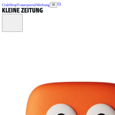
Club
Shop
Trauerportal
Werbung