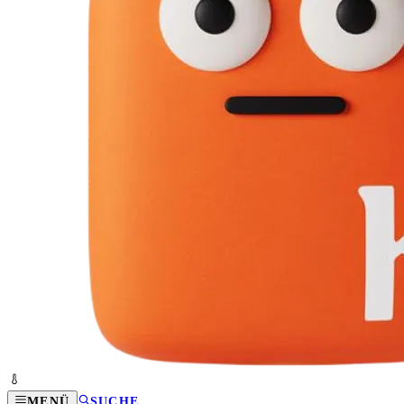
MENÜ
SUCHE