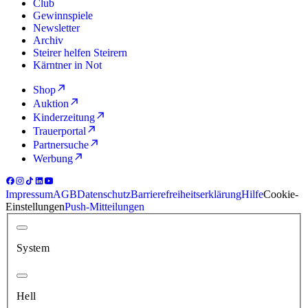
Club
Gewinnspiele
Newsletter
Archiv
Steirer helfen Steirern
Kärntner in Not
Shop
Auktion
Kinderzeitung
Trauerportal
Partnersuche
Werbung
Impressum
AGB
Datenschutz
Barrierefreiheitserklärung
Hilfe
Cookie-
Einstellungen
Push-Mitteilungen
System
Hell