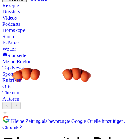
Rezepte
Dossiers
Videos
Podcasts
Horoskope
Spiele
E-Paper
Wetter
Startseite
Meine Region
Top News
Sport
Rubriken
Orte
Themen
Autoren
Kleine Zeitung als bevorzugte Google-Quelle hinzufügen.
Chronik