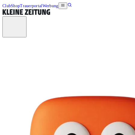
Club
Shop
Trauerportal
Werbung