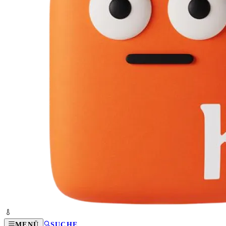
MENÜ
SUCHE