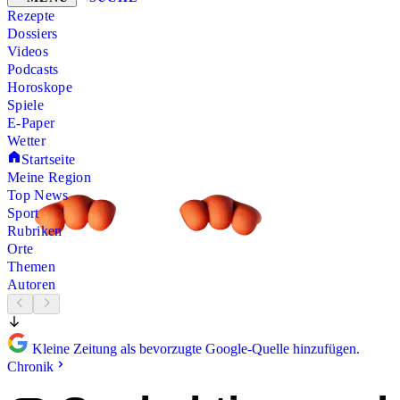
Rezepte
Dossiers
Videos
Podcasts
Horoskope
Spiele
E-Paper
Wetter
Startseite
Meine Region
Top News
Sport
Rubriken
Orte
Themen
Autoren
Kleine Zeitung als bevorzugte Google-Quelle hinzufügen.
Chronik