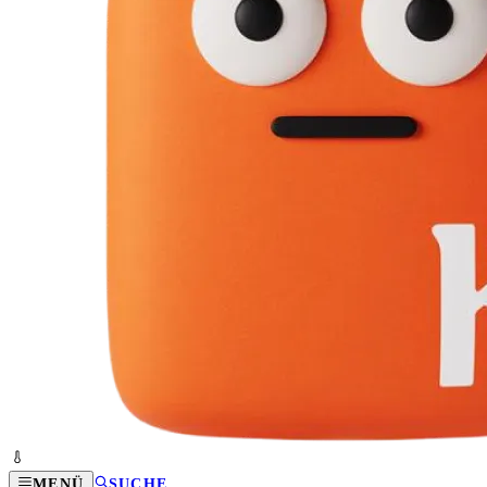
MENÜ
SUCHE