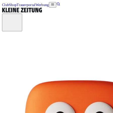
Club
Shop
Trauerportal
Werbung