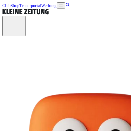
Club
Shop
Trauerportal
Werbung