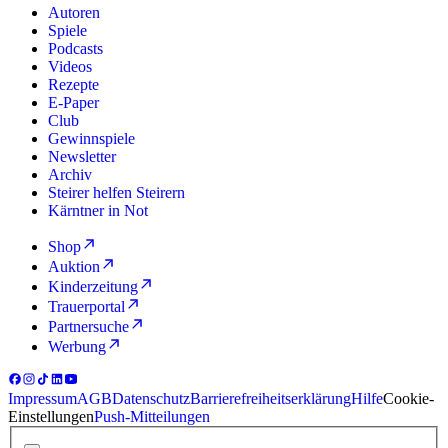
Autoren
Spiele
Podcasts
Videos
Rezepte
E-Paper
Club
Gewinnspiele
Newsletter
Archiv
Steirer helfen Steirern
Kärntner in Not
Shop
Auktion
Kinderzeitung
Trauerportal
Partnersuche
Werbung
Impressum
AGB
Datenschutz
Barrierefreiheitserklärung
Hilfe
Cookie-
Einstellungen
Push-Mitteilungen