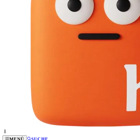
MENÜ
SUCHE