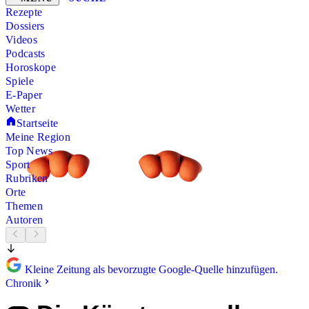
Rezepte
Dossiers
Videos
Podcasts
Horoskope
Spiele
E-Paper
Wetter
Startseite
Meine Region
Top News
Sport
Rubriken
Orte
Themen
Autoren
Kleine Zeitung als bevorzugte Google-Quelle hinzufügen.
Chronik