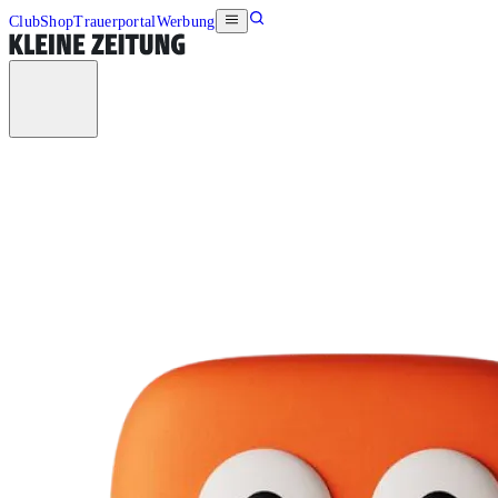
Club
Shop
Trauerportal
Werbung