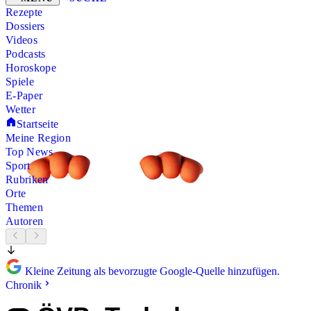
Rezepte
Dossiers
Videos
Podcasts
Horoskope
Spiele
E-Paper
Wetter
Startseite
Meine Region
Top News
Sport
Rubriken
Orte
Themen
Autoren
Kleine Zeitung als bevorzugte Google-Quelle hinzufügen.
Chronik