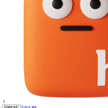
MENÜ
SUCHE