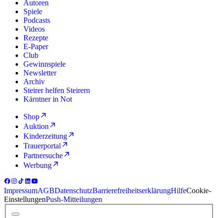
Autoren
Spiele
Podcasts
Videos
Rezepte
E-Paper
Club
Gewinnspiele
Newsletter
Archiv
Steirer helfen Steirern
Kärntner in Not
Shop
Auktion
Kinderzeitung
Trauerportal
Partnersuche
Werbung
Impressum
AGB
Datenschutz
Barrierefreiheitserklärung
Hilfe
Cookie-
Einstellungen
Push-Mitteilungen