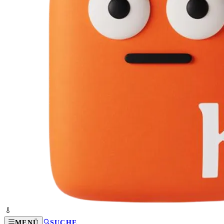
MENÜ
SUCHE