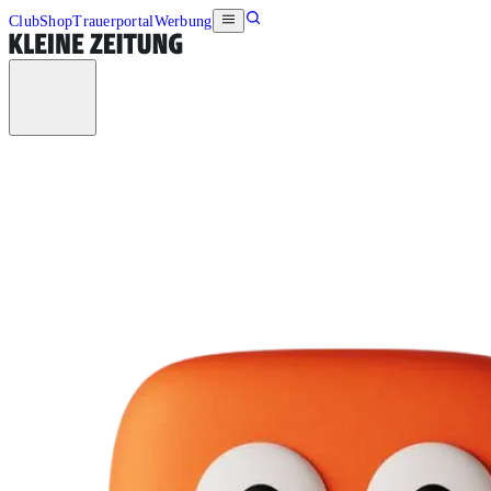
Club
Shop
Trauerportal
Werbung