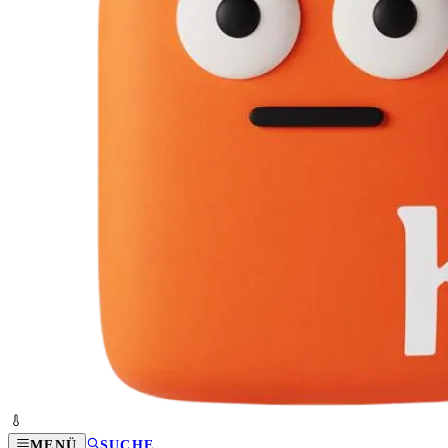
MENÜ
SUCHE