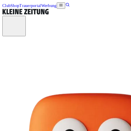
Club
Shop
Trauerportal
Werbung