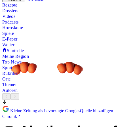
Rezepte
Dossiers
Videos
Podcasts
Horoskope
Spiele
E-Paper
Wetter
Startseite
Meine Region
Top News
Sport
Rubriken
Orte
Themen
Autoren
Kleine Zeitung als bevorzugte Google-Quelle hinzufügen.
Chronik