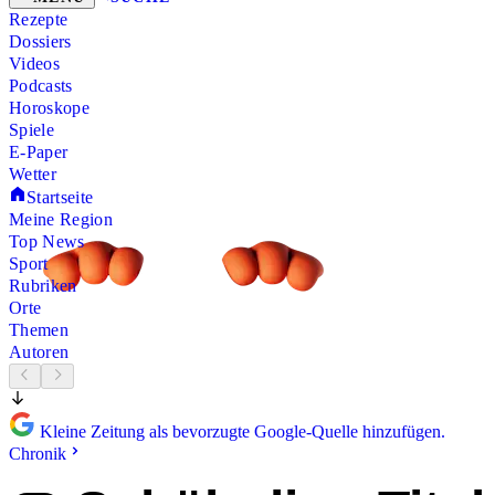
Rezepte
Dossiers
Videos
Podcasts
Horoskope
Spiele
E-Paper
Wetter
Startseite
Meine Region
Top News
Sport
Rubriken
Orte
Themen
Autoren
Kleine Zeitung als bevorzugte Google-Quelle hinzufügen.
Chronik