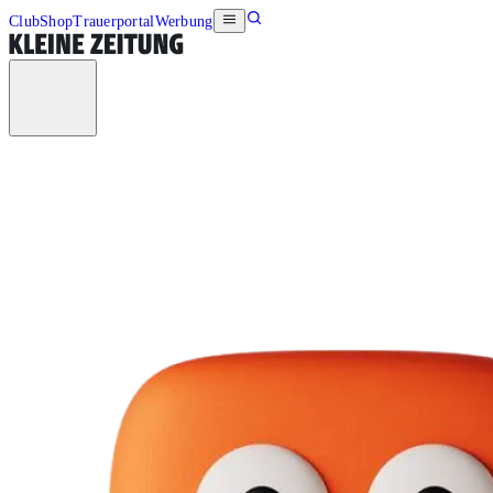
Club
Shop
Trauerportal
Werbung