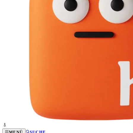
MENÜ
SUCHE