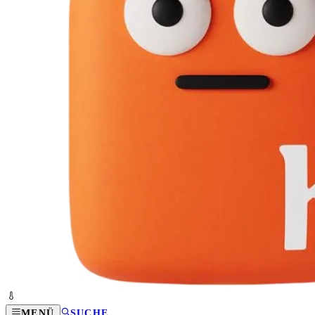
MENÜ
SUCHE