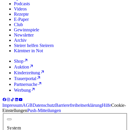
Podcasts
Videos
Rezepte
E-Paper
Club
Gewinnspiele
Newsletter
Archiv
Steirer helfen Steirern
Kärntner in Not
Shop
Auktion
Kinderzeitung
Trauerportal
Partnersuche
Werbung
Impressum
AGB
Datenschutz
Barrierefreiheitserklärung
Hilfe
Cookie-
Einstellungen
Push-Mitteilungen
System