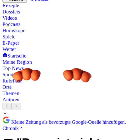
Rezepte
Dossiers
Videos
Podcasts
Horoskope
Spiele
E-Paper
Wetter
Startseite
Meine Region
Top News
Sport
Rubriken
Orte
Themen
Autoren
Kleine Zeitung als bevorzugte Google-Quelle hinzufügen.
Chronik