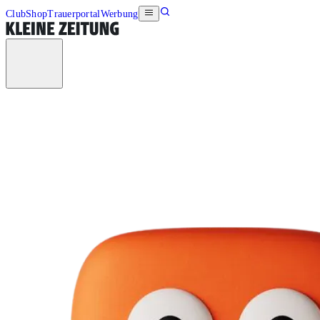
Club
Shop
Trauerportal
Werbung